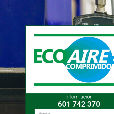
Información
601 742 370